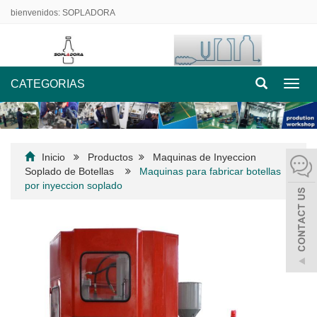
bienvenidos: SOPLADORA
CATEGORIAS
Nave
de
palan
Inicio
Productos
Maquinas de Inyeccion
Soplado de Botellas
Maquinas para fabricar botellas
por inyeccion soplado