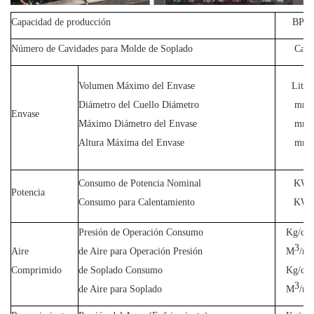
Capacidad de producción
BPH
Número de Cavidades para Molde de Soplado
Cav
Volumen Máximo del Envase
Litro
Diámetro del Cuello Diámetro
mm
Envase
Máximo Diámetro del Envase
mm
Altura Máxima del Envase
mm
Consumo de Potencia Nominal
KW
Potencia
Consumo para Calentamiento
KW
Presión de Operación Consumo
Kg/cm
3
Aire
de Aire para Operación Presión
M
/mi
Comprimido
de Soplado Consumo
Kg/cm
3
de Aire para Soplado
M
/mi