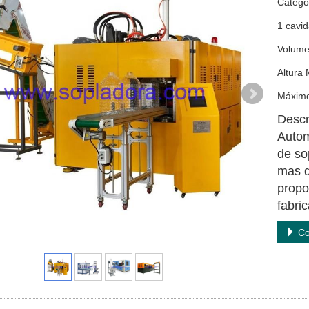
Catego
1 cavi
Volume
Altura
Máximo
Descr
Autom
de so
mas d
propo
fabri
Co