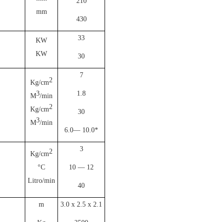
210
mm
430
33
KW
KW
30
7
2
Kg/cm
3
1.8
M
/min
2
Kg/cm
30
3
M
/min
6.0— 10.0*
3
2
Kg/cm
°C
10 — 12
Litro/min
40
m
3.0 x 2.5 x 2.1