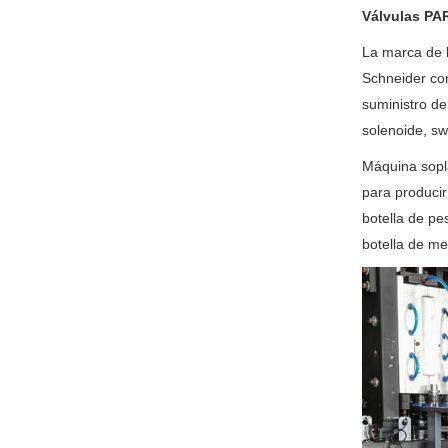
Válvulas P
La marca de l
Schneider con
suministro de
solenoide, sw
Máquina sopl
para producir
botella de pes
botella de med