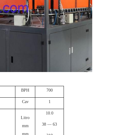
BPH
700
Cav
1
10.0
Litro
38 — 63
mm
mm