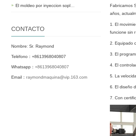
El moldeo por inyeccion sopl…
Fabricamos S
años, actualm
1. El movimie
CONTACTO
funcione sin r
2. Equipado c
Nombre: Sr. Raymond
3. El program
Teléfono：+8613968040807
4. El control
Whatsapp：
+8613968040807
5. La velocid
Email：
raymondmaquina@vip.163.com
6. El diseño 
7. Con certi