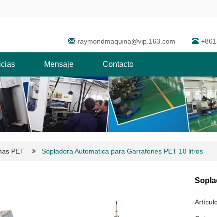
raymondmaquina@vip.163.com
+861
icias
Mensaje
Contacto
rmas PET
Sopladora Automatica para Garrafones PET 10 litros
Sopla
Artícul