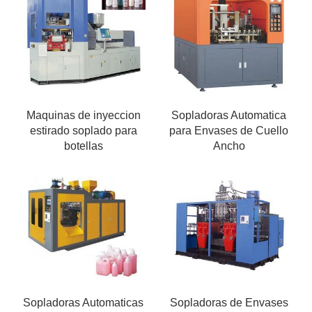
Maquinas de inyeccion
Sopladoras Automatica
estirado soplado para
para Envases de Cuello
botellas
Ancho
Sopladoras Automaticas
Sopladoras de Envases